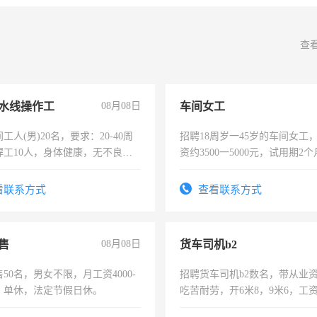
查
水线操作工
08月08日
车间女工
工人(男)20名，要求：20-40周
招聘18周岁一45岁的车间女工
焊工10人，身体健康，无不良嗜
资约3500一5000元，试用期2
：4500-7000元，标准八人间住
险，有年薪假，年底福利
费发放劳保用品，两班倒，每月
看联系方式
查看联系方式
时发放工资，工作时间10小时
售
08月08日
货车司机b2
50名，男女不限，月工资4000-
招聘货车司机b2数名，带从业
元，单休，法定节假日休。
吃苦耐劳，开6米8，9米6，工