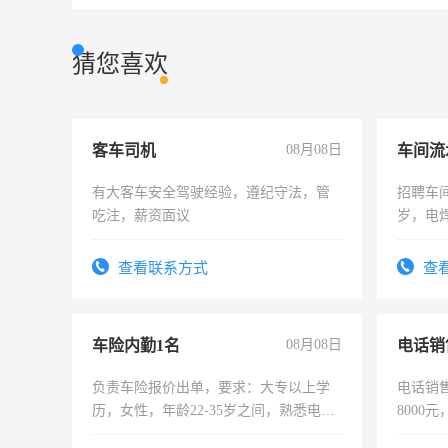
猜您喜欢
客车司机
08月08日
车间流
有大客车安全驾驶经验，遵纪守法，管
招聘车间
吃注，薪资面议
岁，电
好。薪资
宿，免
查看联系方式
查
25号准
车险内勤1名
08月08日
电话销
负责车险报价出单，要求：大专以上学
电话销售
历，女性，年龄22-35岁之间，熟悉电脑
8000
操作，工作态度认真，具有团队精神，