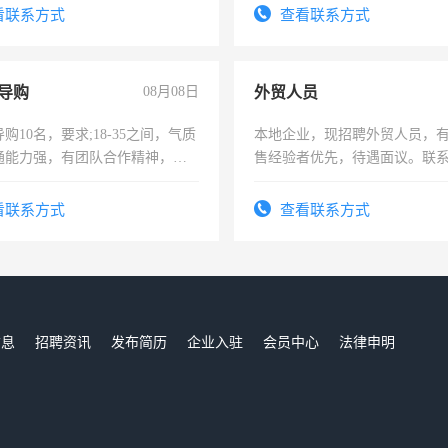
看联系方式
查看联系方式
导购
08月08日
外贸人员
购10名，要求;18-35之间，气质
本地企业，现招聘外贸人员，
通能力强，有团队合作精神，有
售经验者优先，待遇面议。联
，有工作经验者优先！
看联系方式
查看联系方式
信息
招聘资讯
发布简历
企业入驻
会员中心
法律申明
们