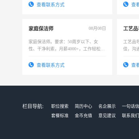
试用期1-3个月，转正后交纳五险，
查看联系方式
查
家庭保洁师
08月08日
工艺品
家庭保洁师。要求：50周岁以下、女
工艺品导
性、干净利索，月薪4000+，工作轻松，
佳，沟
时间灵活，不需坐班，适合宝妈、全职
上进心
太太等。
查看联系方式
查
栏目导航:
职位搜索
简历中心
名企展示
一句话
套餐标准
金币充值
意见建议
联系我