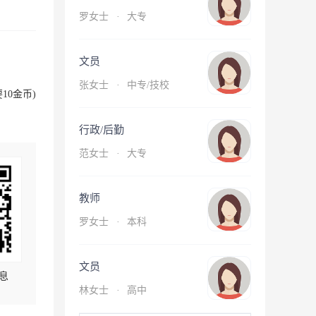
罗女士
·
大专
文员
张女士
·
中专/技校
10金币)
行政/后勤
范女士
·
大专
教师
罗女士
·
本科
文员
息
林女士
·
高中