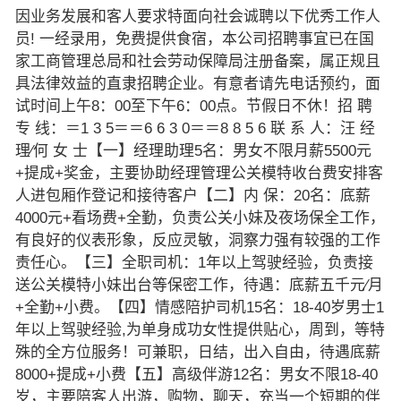
因业务发展和客人要求特面向社会诚聘以下优秀工作人
员! 一经录用，免费提供食宿，本公司招聘事宜已在国
家工商管理总局和社会劳动保障局注册备案，属正规且
具法律效益的直隶招聘企业。有意者请先电话预约，面
试时间上午8：00至下午6：00点。节假日不休！招 聘
专 线：＝1 3 5＝＝6 6 3 0＝＝8 8 5 6 联 系 人：汪 经
理∕何 女 士【一】经理助理5名：男女不限月薪5500元
+提成+奖金，主要协助经理管理公关模特收台费安排客
人进包厢作登记和接待客户【二】内 保：20名：底薪
4000元+看场费+全勤，负责公关小妹及夜场保全工作，
有良好的仪表形象，反应灵敏，洞察力强有较强的工作
责任心。【三】全职司机：1年以上驾驶经验，负责接
送公关模特小妹出台等保密工作，待遇：底薪五千元∕月
+全勤+小费。【四】情感陪护司机15名：18-40岁男士1
年以上驾驶经验,为单身成功女性提供贴心，周到，等特
殊的全方位服务！可兼职，日结，出入自由，待遇底薪
8000+提成+小费【五】高级伴游12名：男女不限18-40
岁，主要陪客人出游，购物，聊天，充当一个短期的伴