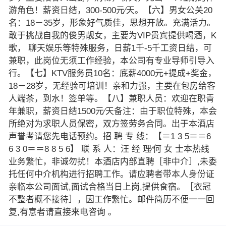
游角色！薪资日结，300-500元∕天。【六】男女公关20
名：18－35岁，形象好气质佳，思想开放。充满活力。
敢于挑战自我的俊男靓女，主要为VIP贵宾提供喝酒，K
歌， 聊天娱乐等特殊服务，日薪1千-5千工资日结，可
兼职，此岗位无须工作经验，本公司有专业导师引导入
行。【七】KTV服务员10名：底薪4000元+提成+奖金，
18－28岁，无经验可培训！亲和力强，主要在包房给客
人端茶，到水！签单等。【八】兼职人员：欢迎在职青
年兼职，薪资日结1500元∕天备注：由于职位特殊，本会
所绝对为求职人员保密，双方签劳务合同。出于本酒店
声誉考请您先电话预约。招 聘 专 线：【＝1 3 5＝＝6
6 3 0＝＝8 8 5 6】 联 系 人：汪 经 理∕何 女 士本热线
业务繁忙，非诚勿扰！本酒店内部直聘［非中介］,未委
托任何中介机构进行招聘工作。请应聘者带本人身份证
亲临本公司面试,面试合格当日上岗,提供食宿。［衣冠
不整者概不接待］，因工作繁忙。邮件简历不便一一回
复,有意者请直接来电咨询 。