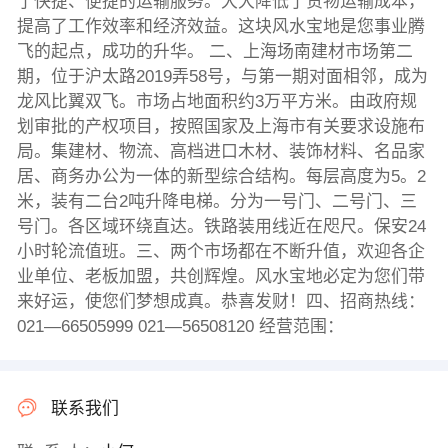
了快捷、便捷的运输服务。大大降低了货物运输成本，
提高了工作效率和经济效益。这块风水宝地是您事业腾
飞的起点，成功的升华。 二、上海场南建材市场第二
期，位于沪太路2019弄58号，与第一期对面相邻，成为
龙风比翼双飞。市场占地面积约3万平方米。由政府规
划审批的产权项目，按照国家及上海市有关要求设施布
局。集建材、物流、高档进口木材、装饰材料、名品家
居、商务办公为一体的新型综合结构。每层高度为5。2
米，装有二台2吨升降电梯。分为一号门、二号门、三
号门。各区域环绕直达。铁路装用线近在咫尺。保安24
小时轮流值班。三、两个市场都在不断升值，欢迎各企
业单位、老板加盟，共创辉煌。风水宝地必定为您们带
来好运，使您们梦想成真。恭喜发财！四、招商热线：
021—66505999 021—56508120 经营范围：
联系我们